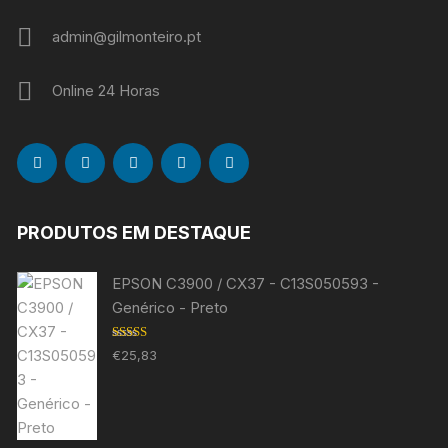
admin@gilmonteiro.pt
Online 24 Horas
PRODUTOS EM DESTAQUE
EPSON C3900 / CX37 - C13S050593 -
Genérico - Preto
Avaliação
€
25,83
5.00
de 5