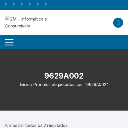
Skip
to
content
9629A002
Início
/ Produtos etiquetados com “9629A002”
A mostrar todos os 2 resultados