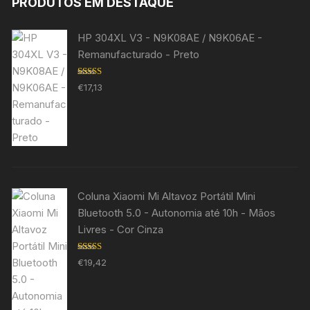
PRODUTOS EM DESTAQUE
HP 304XL V3 - N9K08AE / N9K06AE -
Remanufacturado - Preto
Avaliação
€
17,13
5.00
de 5
Coluna Xiaomi Mi Altavoz Portátil Mini
Bluetooth 5.0 - Autonomia até 10h - Mãos
Livres - Cor Cinza
Avaliação
€
19,42
5.00
de 5