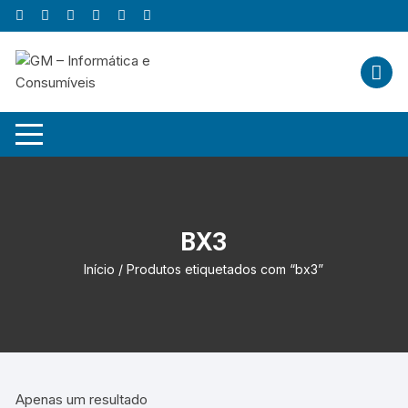
Skip
to
content
BX3
Início
/ Produtos etiquetados com “bx3”
Apenas um resultado