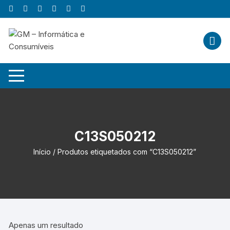
Skip
to
content
C13S050212
Início
/ Produtos etiquetados com “C13S050212”
Apenas um resultado