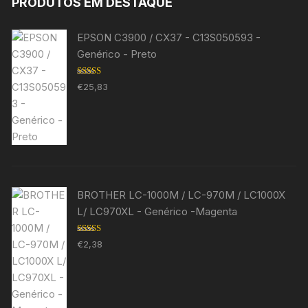
PRODUTOS EM DESTAQUE
EPSON C3900 / CX37 - C13S050593 -
Genérico - Preto
Avaliação
€
25,83
5.00
de 5
BROTHER LC-1000M / LC-970M / LC1000X
L/ LC970XL - Genérico -Magenta
Avaliação
€
2,38
5.00
de 5