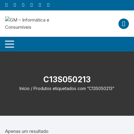
Skip
to
content
C13S050213
Início
/ Produtos etiquetados com “C13S050213”
Apenas um resultado