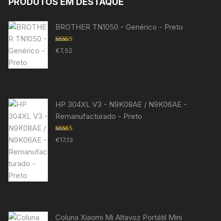
PRODUTOS EM DESTAQUE
BROTHER TN1050 - Genérico - Preto
Avaliação
€
7,52
5.00
de 5
HP 304XL V3 - N9K08AE / N9K06AE -
Remanufacturado - Preto
Avaliação
€
17,13
5.00
de 5
Coluna Xiaomi Mi Altavoz Portátil Mini