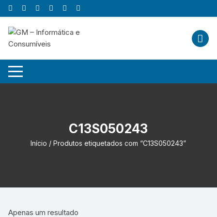
Skip
to
content
C13S050243
Início
/ Produtos etiquetados com “C13S050243”
Apenas um resultado