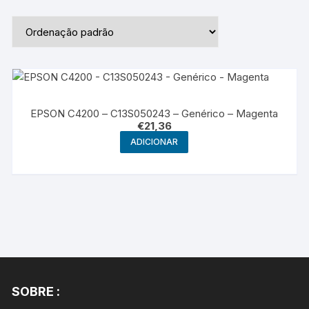
EPSON C4200 – C13S050243 – Genérico – Magenta
€
21,36
ADICIONAR
SOBRE :