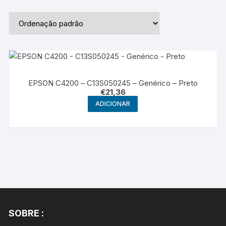
EPSON C4200 – C13S050245 – Genérico – Preto
€
21,36
ADICIONAR
SOBRE :