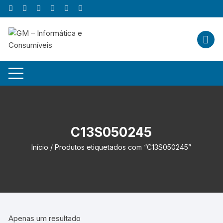
Skip
to
content
C13S050245
Início
/ Produtos etiquetados com “C13S050245”
Apenas um resultado