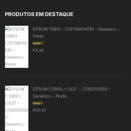
PRODUTOS EM DESTAQUE
EPSON T0801 - C13T08014010 - Genérico -
Preto
Avaliação
€
3,46
5.00
de 5
EPSON C3900 / CX37 - C13S050593 -
Genérico - Preto
Avaliação
€
25,83
5.00
de 5