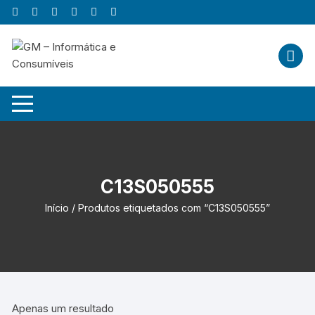
Skip
to
content
C13S050555
Início
/ Produtos etiquetados com “C13S050555”
Apenas um resultado