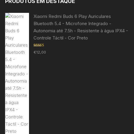
PRODUTOS EM DESTAQUE
Xiaomi Redmi Buds 6 Play Auriculares
Bluetooth 5.4 - Microfone Integrado -
Autonomia até 7.5h - Resistente à água IPX4 -
Controle Táctil - Cor Preto
Avaliação
€
12,00
5.00
de 5