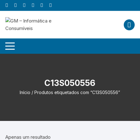
Skip
to
content
C13S050556
Início
/ Produtos etiquetados com “C13S050556”
Apenas um resultado