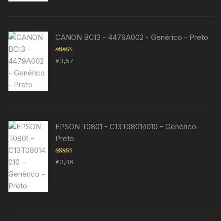
CANON BCI3 - 4479A002 - Genérico - Preto
Avaliação
€
3,57
5.00
de 5
EPSON T0801 - C13T08014010 - Genérico -
Preto
Avaliação
€
3,46
5.00
de 5