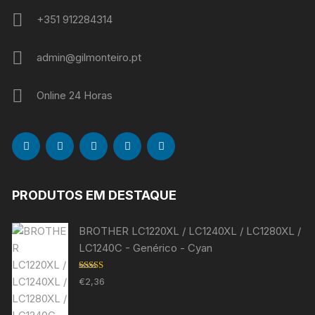
+351 912284314
admin@gilmonteiro.pt
Online 24 Horas
PRODUTOS EM DESTAQUE
BROTHER LC1220XL / LC1240XL / LC1280XL /
LC1240C - Genérico - Cyan
Avaliação
€
2,36
5.00
de 5