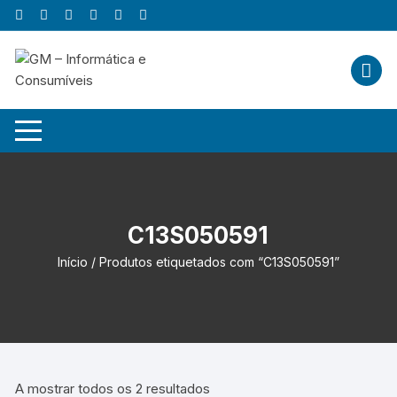
Skip
to
content
C13S050591
Início
/ Produtos etiquetados com “C13S050591”
A mostrar todos os 2 resultados