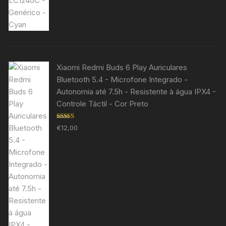
Xiaomi Redmi Buds 6 Play Auriculares
Bluetooth 5.4 - Microfone Integrado -
Autonomia até 7.5h - Resistente à água IPX4 -
Controle Táctil - Cor Preto
Avaliação
€
12,00
5.00
de 5