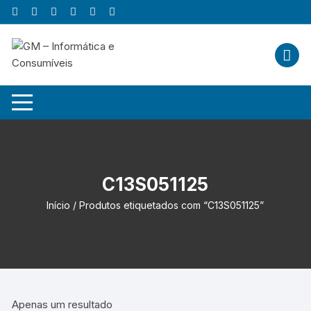
Skip
to
content
C13S051125
Início
/ Produtos etiquetados com “C13S051125”
Apenas um resultado