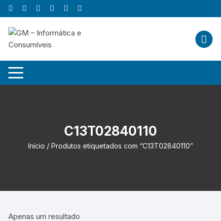
Skip
to
content
C13T02840110
Início
/ Produtos etiquetados com “C13T02840110”
Apenas um resultado