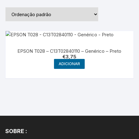
EPSON T028 – C13T02840110 – Genérico – Preto
€
3,75
ADICIONAR
SOBRE :