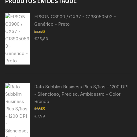
PRODUTOS EM DESTAQUE
EPSON C3900 / CX37 - C13S050593 -
Genérico - Preto
Avaliação
€
25,83
5.00
de 5
Rato Subblim Business Plus S/fios - 1200 DPI
- Silencioso, Preciso, Ambidestro - Color
Branco
Avaliação
€
7,99
5.00
de 5