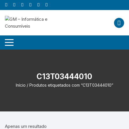
Skip
to
content
C13T03444010
Início
/ Produtos etiquetados com “C13T03444010”
Apenas um resultado