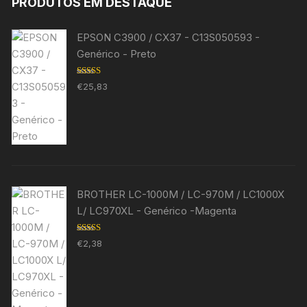
PRODUTOS EM DESTAQUE
EPSON C3900 / CX37 - C13S050593 -
Genérico - Preto
Avaliação
€
25,83
5.00
de 5
BROTHER LC-1000M / LC-970M / LC1000X
L/ LC970XL - Genérico -Magenta
Avaliação
€
2,38
5.00
de 5