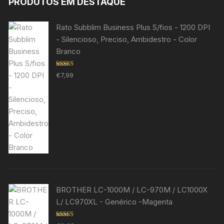
PRODUTOS EM DESTAQUE
Rato Subblim Business Plus S/fios - 1200 DPI
- Silencioso, Preciso, Ambidestro - Color
Branco
Avaliação
€
7,99
5.00
de 5
BROTHER LC-1000M / LC-970M / LC1000X
L/ LC970XL - Genérico -Magenta
Avaliação