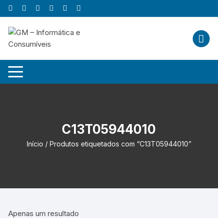
Skip
to
content
C13T05944010
Início
/ Produtos etiquetados com “C13T05944010”
Apenas um resultado