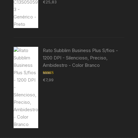
Avaliação
€
25,83
5.00
de 5
Rato Subblim Business Plus S/fios -
1200 DPI - Silencioso, Preciso,
Ambidestro - Color Branco
Avaliação
€
7,99
5.00
de 5