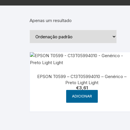
Epson – Pack
Rat
HP
Apenas um resultado
HP – Pack
Lexmark
Lexmark – Pack
EPSON T0599 – C13T05994010 – Genérico –
Preto Light Light
€
3,61
ADICIONAR