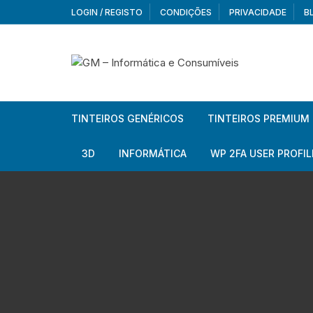
Skip
LOGIN / REGISTO
CONDIÇÕES
PRIVACIDADE
B
to
content
TINTEIROS GENÉRICOS
TINTEIROS PREMIUM
Brother
Brother
3D
INFORMÁTICA
WP 2FA USER PROFIL
Brother – Pack
Epson
Filamentos
Periféricos
Aur
Canon
HP
Armazenamento externo
Co
Ca
Canon – Pack
Lexmark
Redes e Conetividade
We
Me
Ad
Epson
Rat