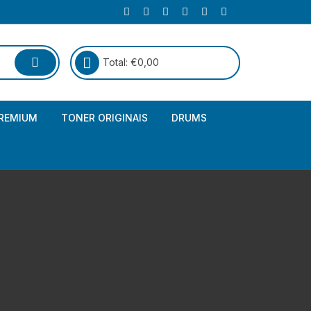
Total:
€
0,00
REMIUM
TONER ORIGINAIS
DRUMS
Canon
Brother – Genérico
HP
Canon – Genérico
Kyocera
Canon – Originais
Epson – Genéricos
HP – Genérico