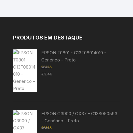
PRODUTOS EM DESTAQUE
EPSON T0801 - C13T08014010 -
Genérico - Preto
Avaliação
€
3,46
5.00
de 5
EPSON C3900 / CX37 - C13S050593
- Genérico - Preto