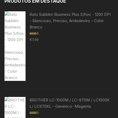
PRODUTOS EM DESTAQUE
Rato Subblim Business Plus S/fios - 1200 DPI
- Silencioso, Preciso, Ambidestro - Color
Branco
Avaliação
€
7,99
5.00
de 5
BROTHER LC-1000M / LC-970M / LC1000X
L/ LC970XL - Genérico -Magenta
Avaliação