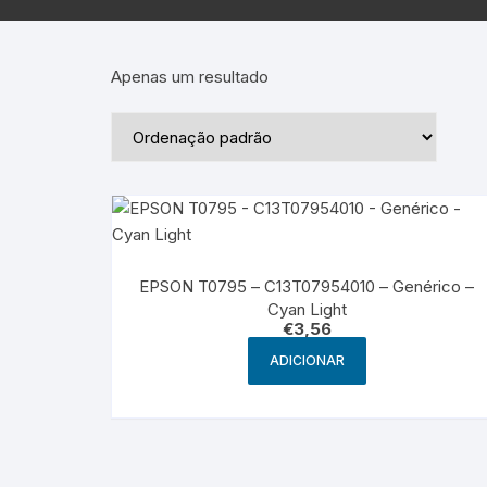
Epson – Pack
Rat
HP
Apenas um resultado
HP – Pack
Lexmark
Lexmark – Pack
EPSON T0795 – C13T07954010 – Genérico –
Cyan Light
€
3,56
ADICIONAR