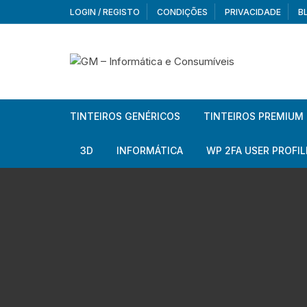
Skip
LOGIN / REGISTO
CONDIÇÕES
PRIVACIDADE
B
to
content
TINTEIROS GENÉRICOS
TINTEIROS PREMIUM
Brother
Brother
3D
INFORMÁTICA
WP 2FA USER PROFIL
Brother – Pack
Epson
Filamentos
Periféricos
Aur
Canon
HP
Armazenamento externo
Co
Ca
Canon – Pack
Lexmark
Redes e Conetividade
We
Me
Ad
Epson
Rat