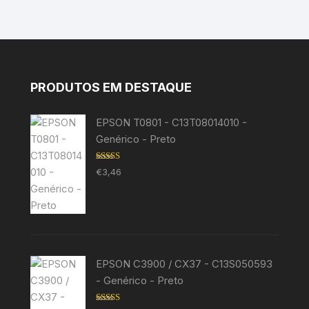
PRODUTOS EM DESTAQUE
EPSON T0801 - C13T08014010 -
Genérico - Preto
Avaliação
€
3,46
5.00
de 5
EPSON C3900 / CX37 - C13S050593
- Genérico - Preto