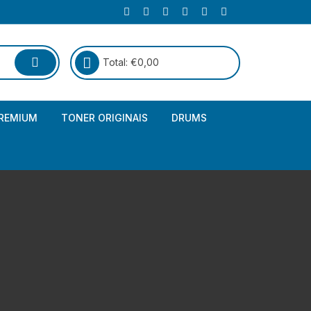
Total:
€
0,00
REMIUM
TONER ORIGINAIS
DRUMS
Canon
Brother – Genérico
HP
Canon – Genérico
Kyocera
Canon – Originais
Epson – Genéricos
HP – Genérico