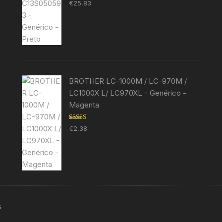
Avaliação
€
25,83
5.00
de 5
BROTHER LC-1000M / LC-970M /
LC1000X L/ LC970XL - Genérico -
Magenta
Avaliação
€
2,38
5.00
de 5
s