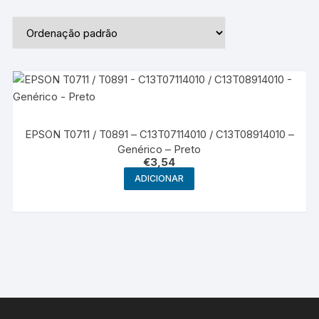
EPSON T0711 / T0891 – C13T07114010 / C13T08914010 –
Genérico – Preto
€
3,54
ADICIONAR