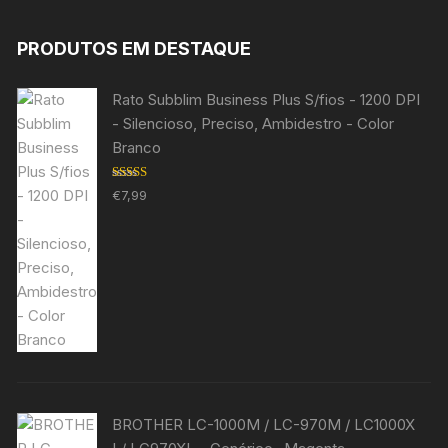
PRODUTOS EM DESTAQUE
Rato Subblim Business Plus S/fios - 1200 DPI
- Silencioso, Preciso, Ambidestro - Color
Branco
Avaliação
€
7,99
5.00
de 5
BROTHER LC-1000M / LC-970M / LC1000X