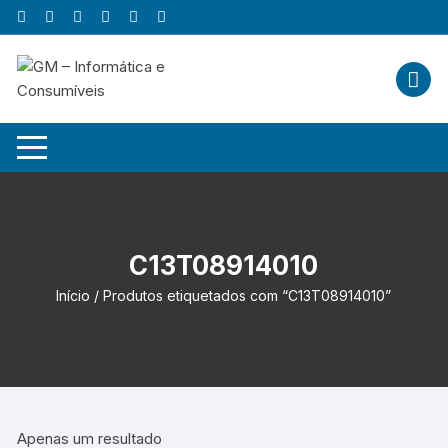
Skip
to
content
C13T08914010
Início
/ Produtos etiquetados com “C13T08914010”
Apenas um resultado