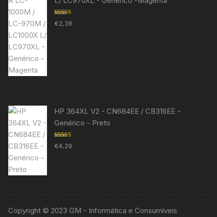
L/ LC970XL - Genérico -Magenta
Avaliação
€
2,38
5.00
de 5
HP 364XL V2 - CN684EE / CB316EE -
Genérico - Preto
Avaliação
€
4,29
5.00
de 5
Copyright © 2023 GM - Informática e Consumíveis