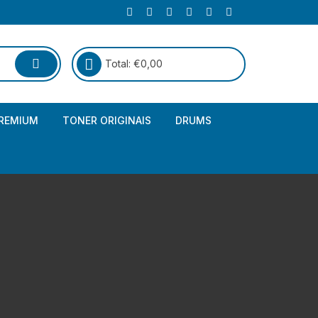
Total:
€
0,00
REMIUM
TONER ORIGINAIS
DRUMS
Canon
Brother – Genérico
HP
Canon – Genérico
Kyocera
Canon – Originais
Epson – Genéricos
HP – Genérico