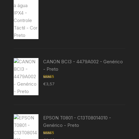
CANON BCI3 - 4479A002 - Genérico
- Preto
Avaliação
€
3,57
5.00
de 5
EPSON T0801 - C13T08014010 -
Genérico - Preto
Avaliação