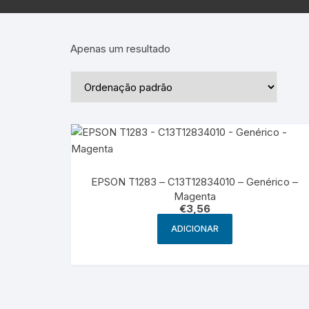
Epson – Pack
Rat
HP
Apenas um resultado
HP – Pack
Lexmark
Lexmark – Pack
EPSON T1283 – C13T12834010 – Genérico –
Magenta
€
3,56
ADICIONAR