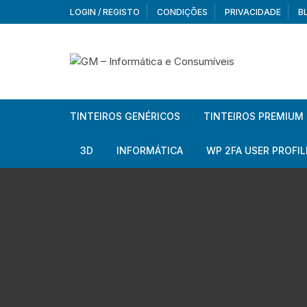
Skip
LOGIN / REGISTO
CONDIÇÕES
PRIVACIDADE
B
to
content
TINTEIROS GENÉRICOS
TINTEIROS PREMIUM
Brother
Brother
3D
INFORMÁTICA
WP 2FA USER PROFIL
Brother – Pack
Epson
Filamentos
Periféricos
Aur
Canon
HP
Armazenamento externo
Co
Ca
Canon – Pack
Lexmark
Redes e Conetividade
We
Me
Ad
Epson
Rat