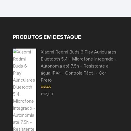
PRODUTOS EM DESTAQUE
Xiaomi Redmi Buds 6 Play Auriculares
Bluetooth 5.4 - Microfone Integrado -
Autonomia até 7.5h - Resistente à
água IPX4 - Controle Táctil - Cor
Preto
Avaliação
€
12,00
5.00
de 5