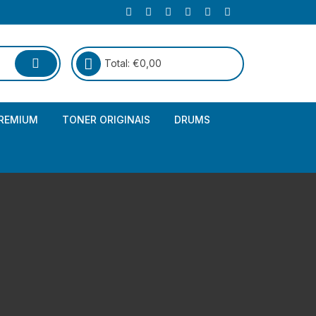
Total:
€
0,00
REMIUM
TONER ORIGINAIS
DRUMS
Canon
Brother – Genérico
HP
Canon – Genérico
Kyocera
Canon – Originais
Epson – Genéricos
HP – Genérico