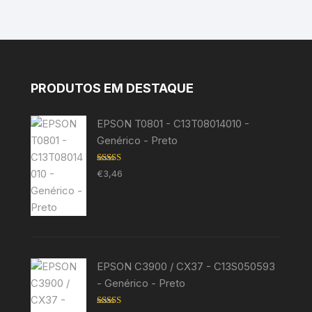
PRODUTOS EM DESTAQUE
EPSON T0801 - C13T08014010 -
Genérico - Preto
Avaliação
€
3,46
5.00
de 5
EPSON C3900 / CX37 - C13S050593
- Genérico - Preto