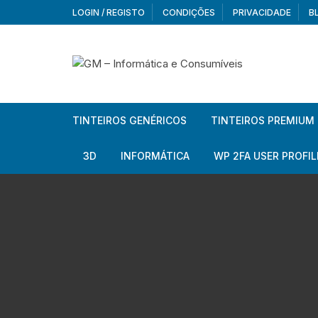
Skip
LOGIN / REGISTO
CONDIÇÕES
PRIVACIDADE
B
to
content
TINTEIROS GENÉRICOS
TINTEIROS PREMIUM
Brother
Brother
3D
INFORMÁTICA
WP 2FA USER PROFIL
Brother – Pack
Epson
Filamentos
Periféricos
Aur
Canon
HP
Armazenamento externo
Co
Ca
Canon – Pack
Lexmark
Redes e Conetividade
We
Me
Ad
Epson
Rat