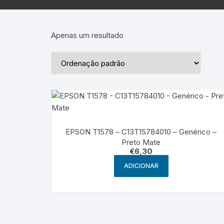
Epson – Pack
Rat
HP
Apenas um resultado
HP – Pack
Lexmark
Lexmark – Pack
EPSON T1578 – C13T15784010 – Genérico –
Preto Mate
€
6,30
ADICIONAR