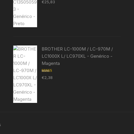
Avaliação
€
25,83
5.00
de 5
BROTHER LC-1000M / LC-970M /
LC1000X L/ LC970XL - Genérico -
Magenta
Avaliação
€
2,38
5.00
de 5
s