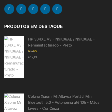
PRODUTOS EM DESTAQUE
HP 304XL V3 - N9K08AE / N9K06AE -
Remanufacturado - Preto
Avaliação
€
17,13
5.00
de 5
Coluna Xiaomi Mi Altavoz Portátil Mini
Bluetooth 5.0 - Autonomia até 10h - Mãos
Livres - Cor Cinza