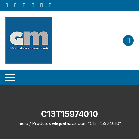
Skip
to
content
C13T15974010
Início
/ Produtos etiquetados com “C13T15974010”