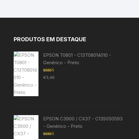
PRODUTOS EM DESTAQUE
EPSON T0801 - C13T08014010 -
Genérico - Preto
Avaliação
€
3,46
5.00
de 5
EPSON C3900 / CX37 - C13S050593
- Genérico - Preto