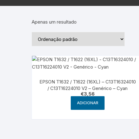
Epson – Pack
Rat
HP
Apenas um resultado
HP – Pack
Lexmark
Lexmark – Pack
EPSON T1632 / T1622 (16XL) – C13T16324010
/ C13T16224010 V2 – Genérico – Cyan
€
3,56
ADICIONAR