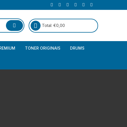
Total:
€
0,00
REMIUM
TONER ORIGINAIS
DRUMS
Canon
Brother – Genérico
HP
Canon – Genérico
Kyocera
Canon – Originais
Epson – Genéricos
HP – Genérico