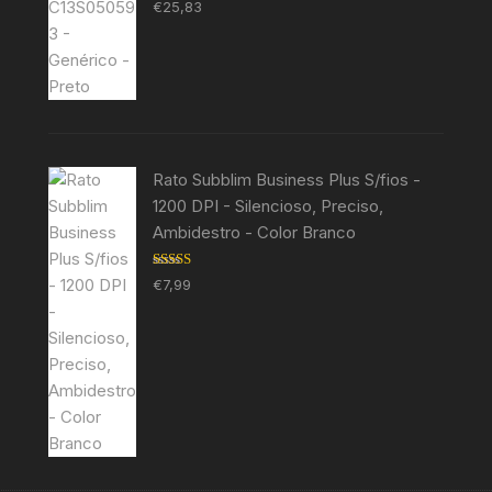
Avaliação
€
25,83
5.00
de 5
Rato Subblim Business Plus S/fios -
1200 DPI - Silencioso, Preciso,
Ambidestro - Color Branco
Avaliação
€
7,99
5.00
de 5