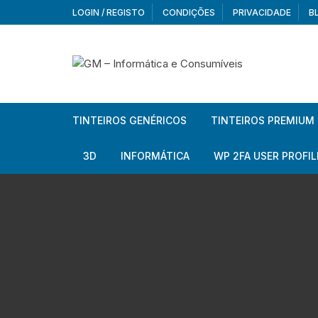
Skip
LOGIN / REGISTO
CONDIÇÕES
PRIVACIDADE
B
to
content
TINTEIROS GENÉRICOS
TINTEIROS PREMIUM
Brother
Brother
3D
INFORMÁTICA
WP 2FA USER PROFIL
Brother – Pack
Epson
Filamentos
Periféricos
Aur
Canon
HP
Armazenamento externo
Co
Ca
Canon – Pack
Lexmark
Redes e Conetividade
We
Me
Ad
Epson
Rat