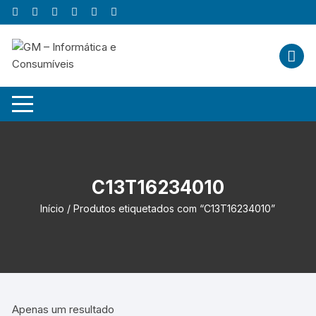
Skip
to
content
C13T16234010
Início
/ Produtos etiquetados com “C13T16234010”
Apenas um resultado