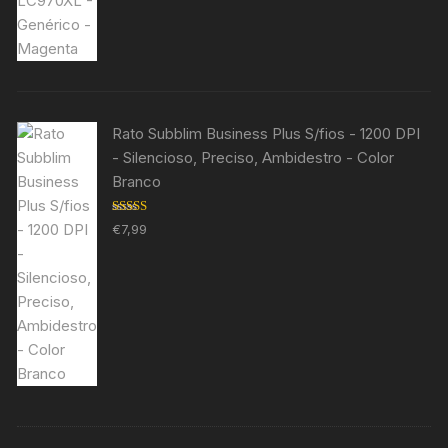
Rato Subblim Business Plus S/fios - 1200 DPI
- Silencioso, Preciso, Ambidestro - Color
Branco
Avaliação
€
7,99
5.00
de 5