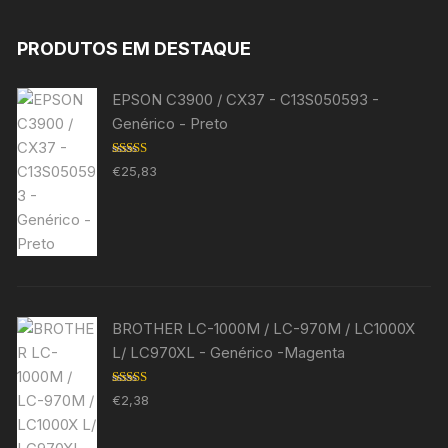
PRODUTOS EM DESTAQUE
EPSON C3900 / CX37 - C13S050593 -
Genérico - Preto
Avaliação
€
25,83
5.00
de 5
BROTHER LC-1000M / LC-970M / LC1000X
L/ LC970XL - Genérico -Magenta
Avaliação
€
2,38
5.00
de 5