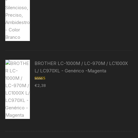
BROTHER LC-1000M / LC-970M / LC1000X
L/ LC970XL - Genérico -Magenta
Avaliação
€
2,38
5.00
de 5