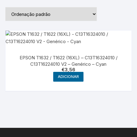
EPSON T1632 / T1622 (16XL) – C13T16324010 /
C13T16224010 V2 – Genérico – Cyan
€
3,56
ADICIONAR