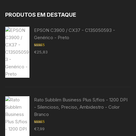
PRODUTOS EM DESTAQUE
EPSON C3900 / CX37 - C13S050593 -
Genérico - Preto
Avaliação
€
25,83
5.00
de 5
Rato Subblim Business Plus S/fios - 1200 DPI
- Silencioso, Preciso, Ambidestro - Color
Branco
Avaliação
€
7,99
5.00
de 5