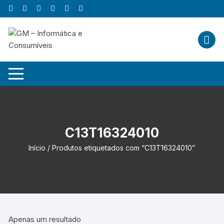
Skip
to
content
C13T16324010
Início
/ Produtos etiquetados com “C13T16324010”
Apenas um resultado