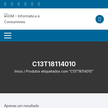
Skip
to
content
C13T18114010
Início
/ Produtos etiquetados com “C13T18114010”
Apenas um resultado