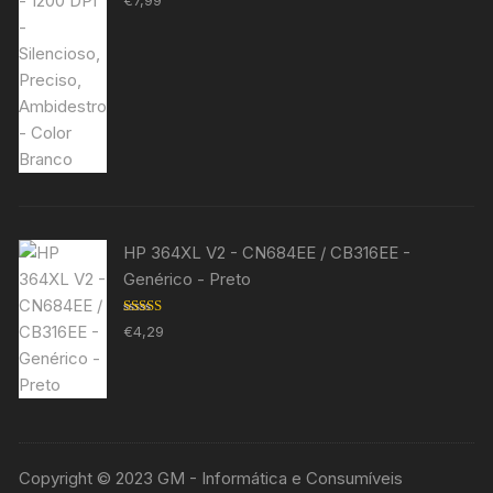
€
7,99
5.00
de 5
HP 364XL V2 - CN684EE / CB316EE -
Genérico - Preto
Avaliação
€
4,29
5.00
de 5
Copyright © 2023 GM - Informática e Consumíveis