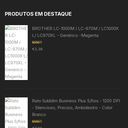
PRODUTOS EM DESTAQUE
BROTHER LC-1000M / LC-970M / LC1000X
L/ LC970XL - Genérico -Magenta
Avaliação
€
2,38
5.00
de 5
Rato Subblim Business Plus S/fios - 1200 DPI
- Silencioso, Preciso, Ambidestro - Color
Branco
Avaliação