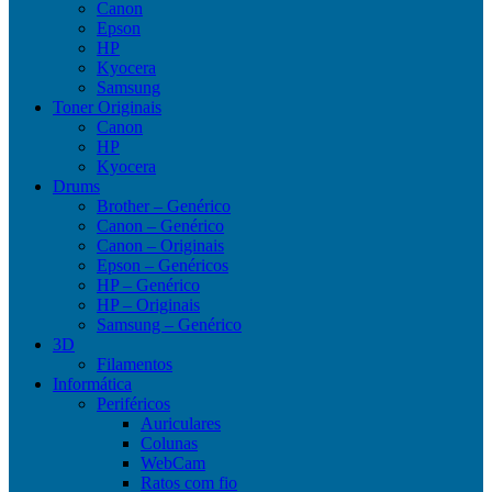
Canon
Epson
HP
Kyocera
Samsung
Toner Originais
Canon
HP
Kyocera
Drums
Brother – Genérico
Canon – Genérico
Canon – Originais
Epson – Genéricos
HP – Genérico
HP – Originais
Samsung – Genérico
3D
Filamentos
Informática
Periféricos
Auriculares
Colunas
WebCam
Ratos com fio