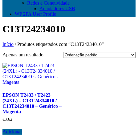
Redes e Conetividade
Adaptadores USB
WP 2FA User Profile
C13T24234010
Início
/ Produtos etiquetados com “C13T24234010”
Apenas um resultado
EPSON T2433 / T2423
(24XL) – C13T24334010 /
C13T24234010 – Genérico –
Magenta
€
3,62
Adicionar