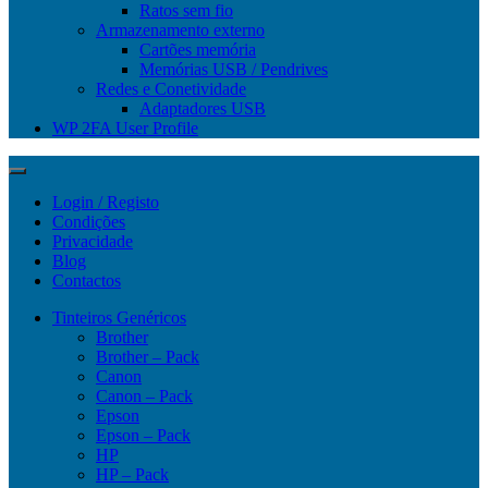
Ratos sem fio
Armazenamento externo
Cartões memória
Memórias USB / Pendrives
Redes e Conetividade
Adaptadores USB
WP 2FA User Profile
Login / Registo
Condições
Privacidade
Blog
Contactos
Tinteiros Genéricos
Brother
Brother – Pack
Canon
Canon – Pack
Epson
Epson – Pack
HP
HP – Pack