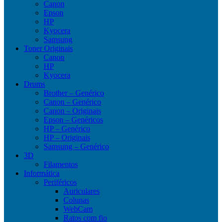
Canon
Epson
HP
Kyocera
Samsung
Toner Originais
Canon
HP
Kyocera
Drums
Brother – Genérico
Canon – Genérico
Canon – Originais
Epson – Genéricos
HP – Genérico
HP – Originais
Samsung – Genérico
3D
Filamentos
Informática
Periféricos
Auriculares
Colunas
WebCam
Ratos com fio