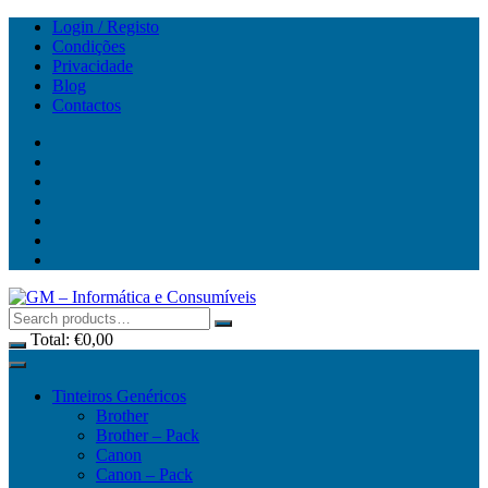
Skip
Login / Registo
to
Condições
content
Privacidade
Blog
Contactos
Total:
€
0,00
Tinteiros Genéricos
Brother
Brother – Pack
Canon
Canon – Pack