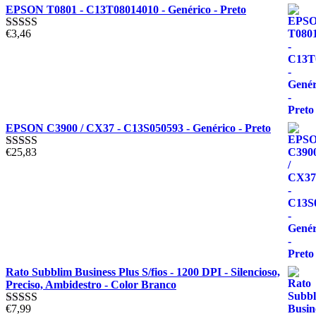
EPSON T0801 - C13T08014010 - Genérico - Preto
€
3,46
Avaliação
5.00
de 5
EPSON C3900 / CX37 - C13S050593 - Genérico - Preto
€
25,83
Avaliação
5.00
de 5
Rato Subblim Business Plus S/fios - 1200 DPI - Silencioso,
Preciso, Ambidestro - Color Branco
€
7,99
Avaliação