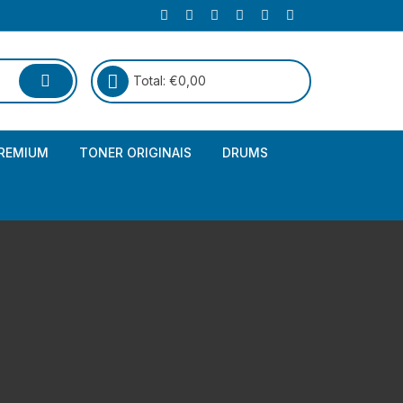
Total:
€
0,00
REMIUM
TONER ORIGINAIS
DRUMS
Canon
Brother – Genérico
HP
Canon – Genérico
Kyocera
Canon – Originais
Epson – Genéricos
HP – Genérico