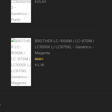
Avaliação
€
25,83
5.00
de 5
BROTHER LC-1000M / LC-970M /
LC1000X L/ LC970XL - Genérico -
Magenta
Avaliação
€
2,38
5.00
de 5
s