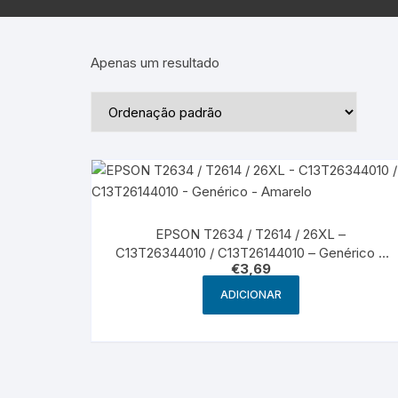
Epson – Pack
Rat
HP
Apenas um resultado
HP – Pack
Lexmark
Lexmark – Pack
EPSON T2634 / T2614 / 26XL –
C13T26344010 / C13T26144010 – Genérico –
€
3,69
Amarelo
ADICIONAR