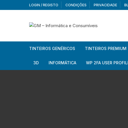
Skip
LOGIN / REGISTO
CONDIÇÕES
PRIVACIDADE
B
to
content
TINTEIROS GENÉRICOS
TINTEIROS PREMIUM
Brother
Brother
3D
INFORMÁTICA
WP 2FA USER PROFIL
Brother – Pack
Epson
Filamentos
Periféricos
Aur
Canon
HP
Armazenamento externo
Co
Ca
Canon – Pack
Lexmark
Redes e Conetividade
We
Me
Ad
Epson
Rat