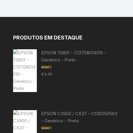
PRODUTOS EM DESTAQUE
EPSON T0801 - C13T08014010 -
Genérico - Preto
Avaliação
€
3,46
5.00
de 5
EPSON C3900 / CX37 - C13S050593
- Genérico - Preto