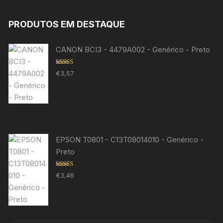
PRODUTOS EM DESTAQUE
CANON BCI3 - 4479A002 - Genérico - Preto
Avaliação
€
3,57
5.00
de 5
EPSON T0801 - C13T08014010 - Genérico -
Preto
Avaliação
€
3,46
5.00
de 5