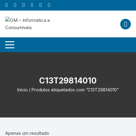
Skip
to
content
C13T29814010
Início
/ Produtos etiquetados com “C13T29814010”
Apenas um resultado