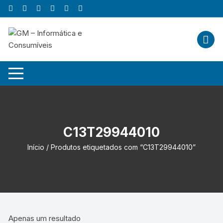
Skip
to
content
C13T29944010
Início
/ Produtos etiquetados com “C13T29944010”
Apenas um resultado