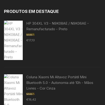
PRODUTOS EM DESTAQUE
HP 304XL V3 - N9K08AE / N9K06AE -
Remanufacturado - Preto
Avaliação
€
17,13
5.00
de 5
Coluna Xiaomi Mi Altavoz Portátil Mini
Bluetooth 5.0 - Autonomia até 10h - Mãos
Livres - Cor Cinza
Avaliação
€
19,42
5.00
de 5