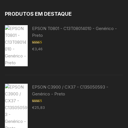
PRODUTOS EM DESTAQUE
EPSON T0801 - C13T08014010 - Genérico -
Preto
Avaliação
€
3,46
5.00
de 5
EPSON C3900 / CX37 - C13S050593 -
Genérico - Preto
Avaliação
€
25,83
5.00
de 5