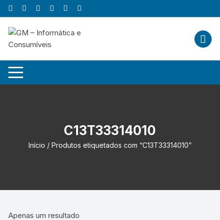
Skip
to
content
C13T33314010
Início
/ Produtos etiquetados com “C13T33314010”
Apenas um resultado