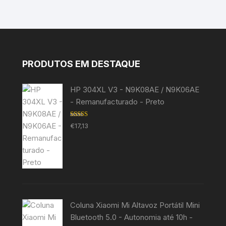
PRODUTOS EM DESTAQUE
HP 304XL V3 - N9K08AE / N9K06AE
- Remanufacturado - Preto
Avaliação
€
17,13
5.00
de 5
Coluna Xiaomi Mi Altavoz Portátil Mini
Bluetooth 5.0 - Autonomia até 10h -