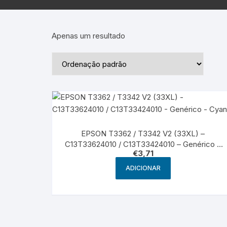
Epson – Pack
Rat
HP
Apenas um resultado
HP – Pack
Lexmark
Lexmark – Pack
EPSON T3362 / T3342 V2 (33XL) –
C13T33624010 / C13T33424010 – Genérico –
€
3,71
Cyan
ADICIONAR