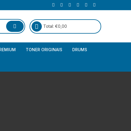
Total:
€
0,00
REMIUM
TONER ORIGINAIS
DRUMS
Canon
Brother – Genérico
HP
Canon – Genérico
Kyocera
Canon – Originais
Epson – Genéricos
HP – Genérico