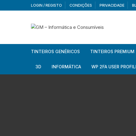
Skip
LOGIN / REGISTO
CONDIÇÕES
PRIVACIDADE
B
to
content
TINTEIROS GENÉRICOS
TINTEIROS PREMIUM
Brother
Brother
3D
INFORMÁTICA
WP 2FA USER PROFIL
Brother – Pack
Epson
Filamentos
Periféricos
Aur
Canon
HP
Armazenamento externo
Co
Ca
Canon – Pack
Lexmark
Redes e Conetividade
We
Me
Ad
Epson
Rat