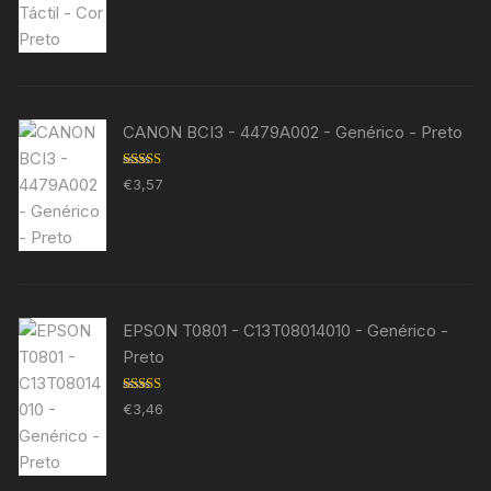
CANON BCI3 - 4479A002 - Genérico - Preto
Avaliação
€
3,57
5.00
de 5
EPSON T0801 - C13T08014010 - Genérico -
Preto
Avaliação
€
3,46
5.00
de 5