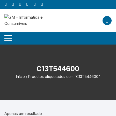
Skip
to
content
C13T544600
Início
/ Produtos etiquetados com “C13T544600”
Apenas um resultado