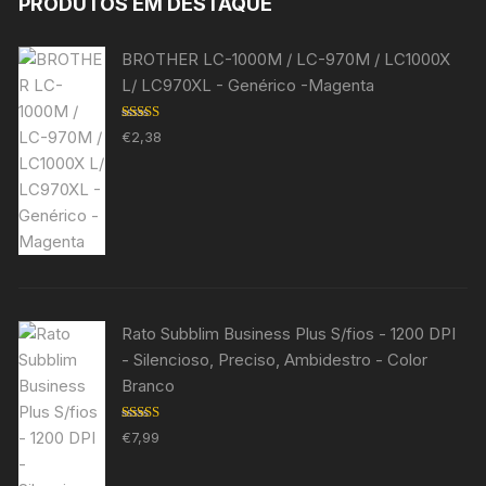
PRODUTOS EM DESTAQUE
BROTHER LC-1000M / LC-970M / LC1000X
L/ LC970XL - Genérico -Magenta
Avaliação
€
2,38
5.00
de 5
Rato Subblim Business Plus S/fios - 1200 DPI
- Silencioso, Preciso, Ambidestro - Color
Branco
Avaliação
€
7,99
5.00
de 5