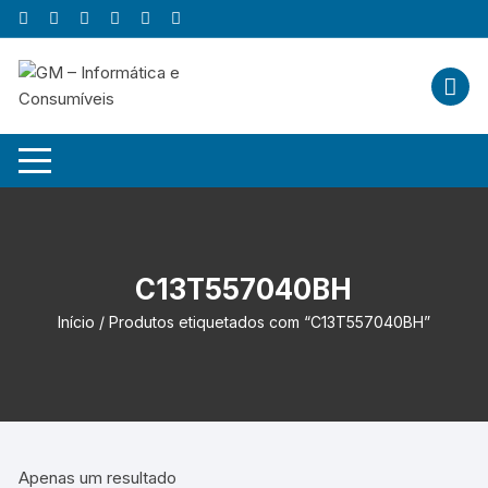
Skip
to
content
C13T557040BH
Início
/ Produtos etiquetados com “C13T557040BH”
Apenas um resultado