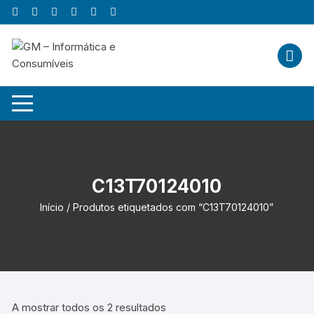
Skip
to
content
C13T70124010
Início
/ Produtos etiquetados com “C13T70124010”
A mostrar todos os 2 resultados