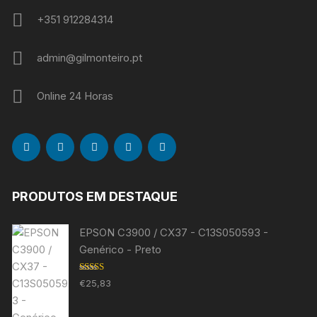
+351 912284314
admin@gilmonteiro.pt
Online 24 Horas
PRODUTOS EM DESTAQUE
EPSON C3900 / CX37 - C13S050593 -
Genérico - Preto
Avaliação
€
25,83
5.00
de 5