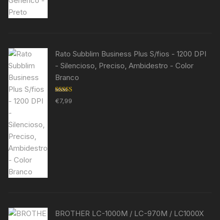
Rato Subblim Business Plus S/fios - 1200 DPI
- Silencioso, Preciso, Ambidestro - Color
Branco
Avaliação
€
7,99
5.00
de 5
BROTHER LC-1000M / LC-970M / LC1000X