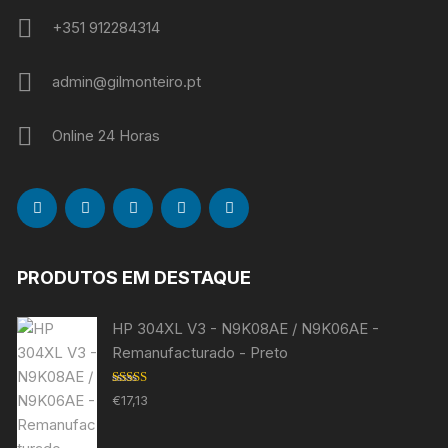
+351 912284314
admin@gilmonteiro.pt
Online 24 Horas
PRODUTOS EM DESTAQUE
HP 304XL V3 - N9K08AE / N9K06AE -
Remanufacturado - Preto
Avaliação
€
17,13
5.00
de 5