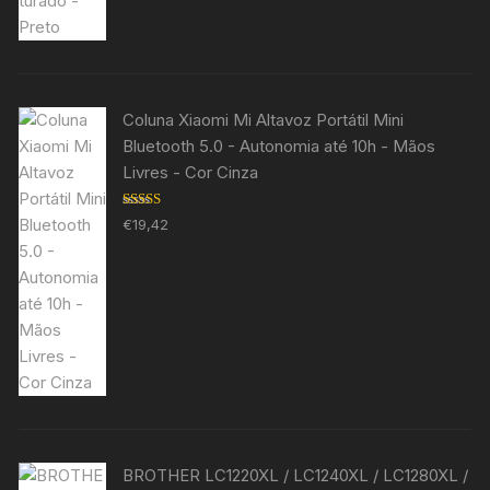
Coluna Xiaomi Mi Altavoz Portátil Mini
Bluetooth 5.0 - Autonomia até 10h - Mãos
Livres - Cor Cinza
Avaliação
€
19,42
5.00
de 5
BROTHER LC1220XL / LC1240XL / LC1280XL /