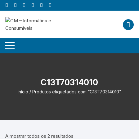
Skip
to
content
C13T70314010
Início
/ Produtos etiquetados com “C13T70314010”
A mostrar todos os 2 resultados