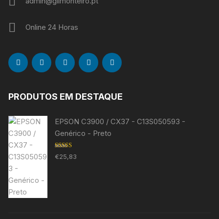
admin@gilmonteiro.pt
Online 24 Horas
PRODUTOS EM DESTAQUE
EPSON C3900 / CX37 - C13S050593 -
Genérico - Preto
Avaliação
€
25,83
5.00
de 5