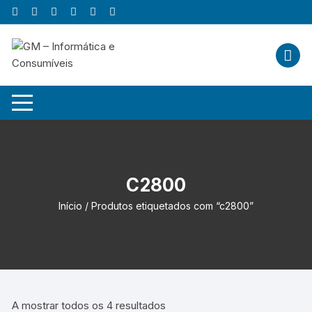
Skip
to
content
C2800
Início
/ Produtos etiquetados com “c2800”
A mostrar todos os 4 resultados