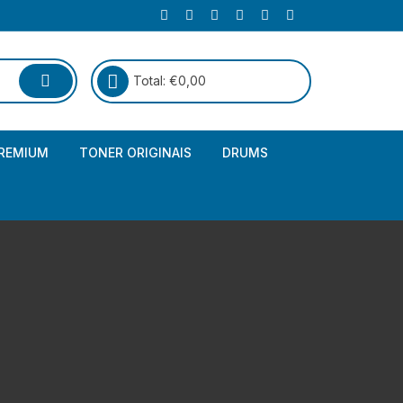
Total:
€
0,00
REMIUM
TONER ORIGINAIS
DRUMS
Canon
Brother – Genérico
HP
Canon – Genérico
Kyocera
Canon – Originais
Epson – Genéricos
HP – Genérico