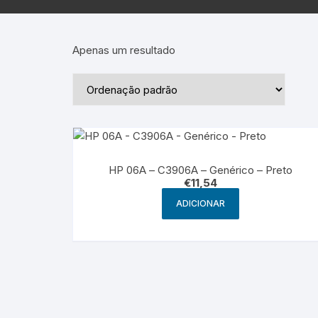
Epson – Pack
Rat
HP
Apenas um resultado
HP – Pack
Lexmark
Lexmark – Pack
HP 06A – C3906A – Genérico – Preto
€
11,54
ADICIONAR