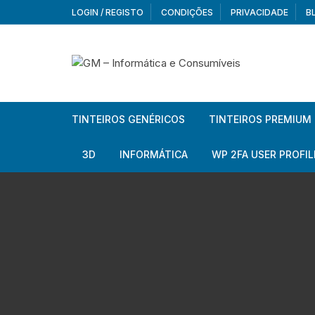
Skip
LOGIN / REGISTO
CONDIÇÕES
PRIVACIDADE
B
to
content
TINTEIROS GENÉRICOS
TINTEIROS PREMIUM
Brother
Brother
3D
INFORMÁTICA
WP 2FA USER PROFIL
Brother – Pack
Epson
Filamentos
Periféricos
Aur
Canon
HP
Armazenamento externo
Co
Ca
Canon – Pack
Lexmark
Redes e Conetividade
We
Me
Ad
Epson
Rat