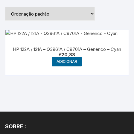
HP 122A / 121A – Q3961A / C9701A – Genérico – Cyan
€
20,88
ADICIONAR
SOBRE :