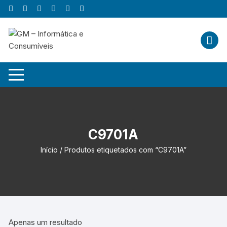
Skip
to
content
C9701A
Início
/ Produtos etiquetados com “C9701A”
Apenas um resultado