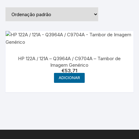
HP 122A / 121A – Q3964A / C9704A – Tambor de
Imagem Genérico
€
53,71
ADICIONAR