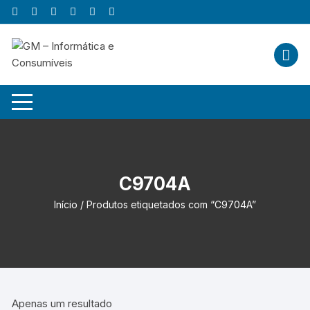
Skip
to
content
C9704A
Início
/ Produtos etiquetados com “C9704A”
Apenas um resultado