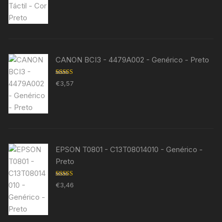
CANON BCI3 - 4479A002 - Genérico - Preto
Avaliação
€
3,57
5.00
de 5
EPSON T0801 - C13T08014010 - Genérico -
Preto
Avaliação
€
3,46
5.00
de 5