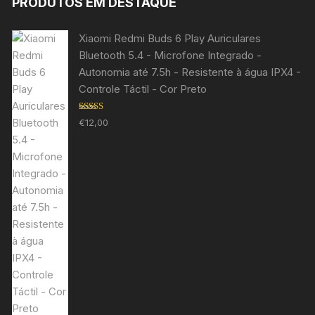
PRODUTOS EM DESTAQUE
Xiaomi Redmi Buds 6 Play Auriculares
Bluetooth 5.4 - Microfone Integrado -
Autonomia até 7.5h - Resistente à água IPX4 -
Controle Táctil - Cor Preto
Avaliação
€
12,00
5.00
de 5