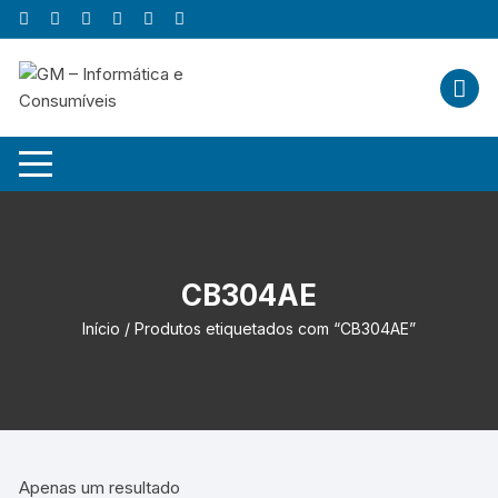
Skip
to
content
CB304AE
Início
/ Produtos etiquetados com “CB304AE”
Apenas um resultado