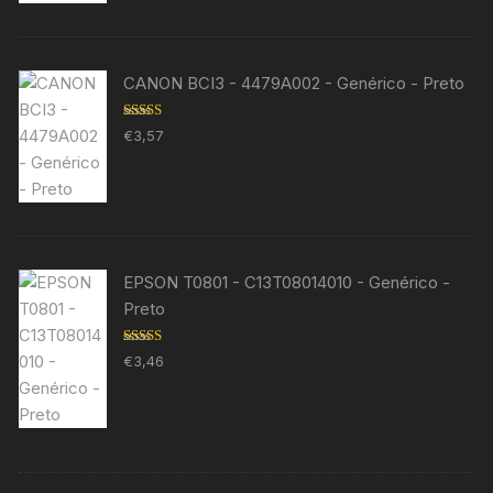
CANON BCI3 - 4479A002 - Genérico - Preto
Avaliação
€
3,57
5.00
de 5
EPSON T0801 - C13T08014010 - Genérico -
Preto
Avaliação
€
3,46
5.00
de 5