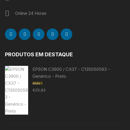
Online 24 Horas
PRODUTOS EM DESTAQUE
EPSON C3900 / CX37 - C13S050593 -
Genérico - Preto
Avaliação
€
25,83
5.00
de 5