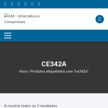
Skip
to
content
CE342A
Início
/ Produtos etiquetados com “ce342a”
A mostrar todos os 2 resultados