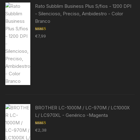
Rato Subblim Business Plus S/fios - 1200 DPI
- Silencioso, Preciso, Ambidestro - Color
Branco
Avaliação
€
7,99
5.00
de 5
BROTHER LC-1000M / LC-970M / LC1000X
L/ LC970XL - Genérico -Magenta
Avaliação
€
2,38
5.00
de 5