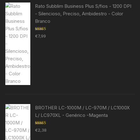
Rato Subblim Business Plus S/fios - 1200 DPI
- Silencioso, Preciso, Ambidestro - Color
Branco
Avaliação
€
7,99
5.00
de 5
BROTHER LC-1000M / LC-970M / LC1000X
L/ LC970XL - Genérico -Magenta
Avaliação
€
2,38
5.00
de 5