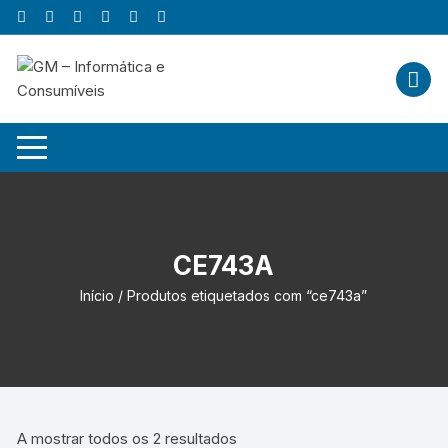
Skip
to
content
CE743A
Início
/ Produtos etiquetados com “ce743a”
A mostrar todos os 2 resultados