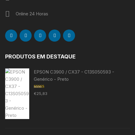
Online 24 Horas
PRODUTOS EM DESTAQUE
EPSON C3900 / CX37 - C13S050593 -
Genérico - Preto
Avaliação
€
25,83
5.00
de 5