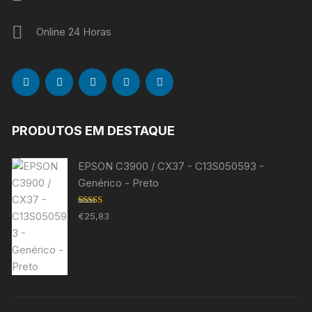
Online 24 Horas
PRODUTOS EM DESTAQUE
EPSON C3900 / CX37 - C13S050593 -
Genérico - Preto
Avaliação
€
25,83
5.00
de 5