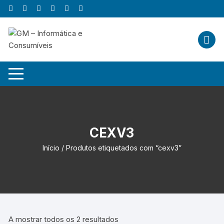
Skip
to
content
CEXV3
Início
/ Produtos etiquetados com “cexv3”
A mostrar todos os 2 resultados