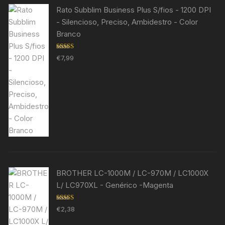
Rato Subblim Business Plus S/fios - 1200 DPI
- Silencioso, Preciso, Ambidestro - Color
Branco
Avaliação
€
7,99
5.00
de 5
BROTHER LC-1000M / LC-970M / LC1000X
L/ LC970XL - Genérico -Magenta
Avaliação
€
2,38
5.00
de 5