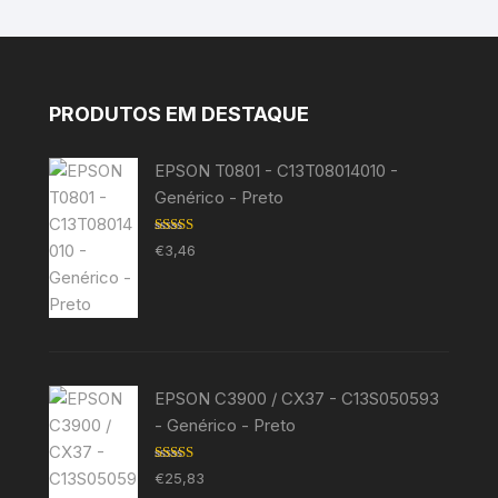
PRODUTOS EM DESTAQUE
EPSON T0801 - C13T08014010 -
Genérico - Preto
Avaliação
€
3,46
5.00
de 5
EPSON C3900 / CX37 - C13S050593
- Genérico - Preto
Avaliação
€
25,83
5.00
de 5