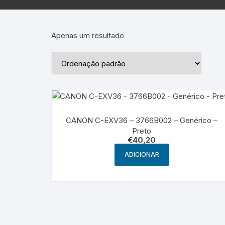
Epson – Pack
Rat
HP
Apenas um resultado
HP – Pack
Lexmark
Lexmark – Pack
CANON C-EXV36 – 3766B002 – Genérico –
Preto
€
40,20
ADICIONAR