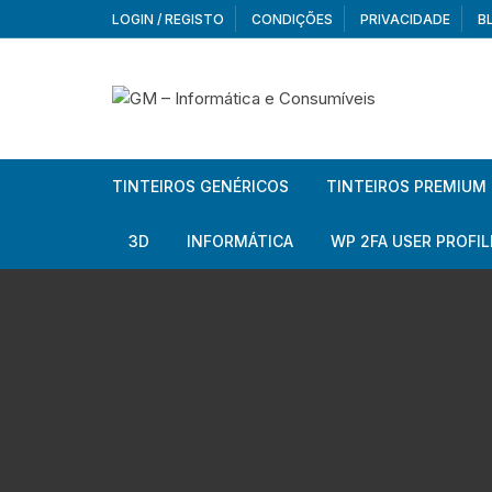
Skip
LOGIN / REGISTO
CONDIÇÕES
PRIVACIDADE
B
to
content
TINTEIROS GENÉRICOS
TINTEIROS PREMIUM
Brother
Brother
3D
INFORMÁTICA
WP 2FA USER PROFIL
Brother – Pack
Epson
Filamentos
Periféricos
Aur
Canon
HP
Armazenamento externo
Co
Ca
Canon – Pack
Lexmark
Redes e Conetividade
We
Me
Ad
Epson
Rat