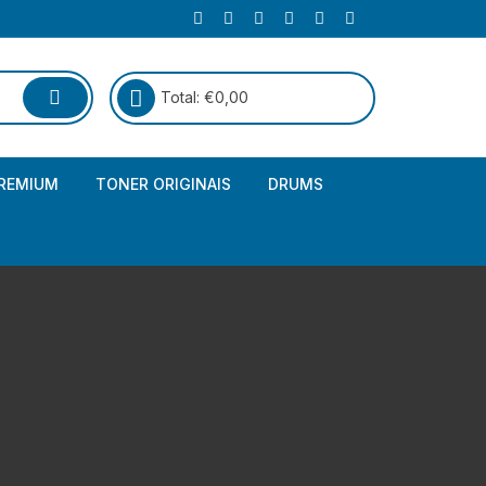
Total:
€
0,00
REMIUM
TONER ORIGINAIS
DRUMS
Canon
Brother – Genérico
HP
Canon – Genérico
Kyocera
Canon – Originais
Epson – Genéricos
HP – Genérico