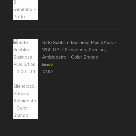
Rato Subblim Business Plus S/fios -
1200 DPI - Silencioso, Preciso,
Ambidestro - Color Branco
Avaliação
€
7,99
5.00
de 5