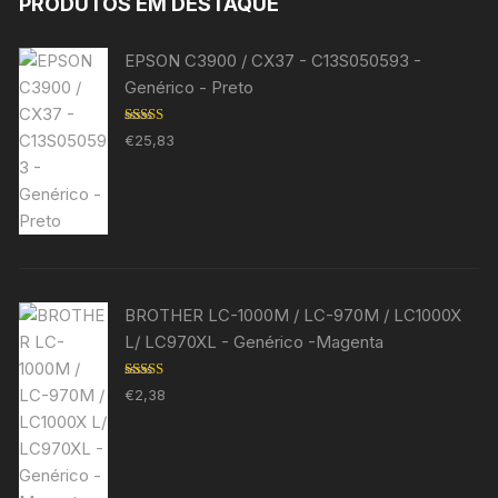
PRODUTOS EM DESTAQUE
EPSON C3900 / CX37 - C13S050593 -
Genérico - Preto
Avaliação
€
25,83
5.00
de 5
BROTHER LC-1000M / LC-970M / LC1000X
L/ LC970XL - Genérico -Magenta
Avaliação
€
2,38
5.00
de 5