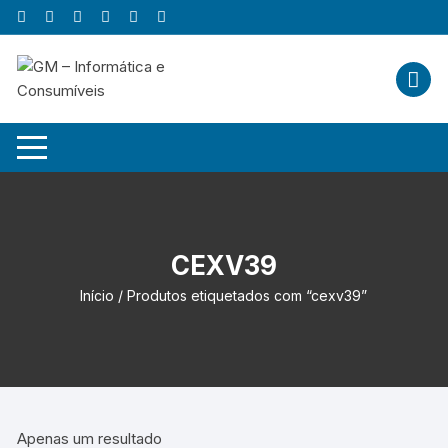
Skip
to
content
CEXV39
Início
/ Produtos etiquetados com “cexv39”
Apenas um resultado