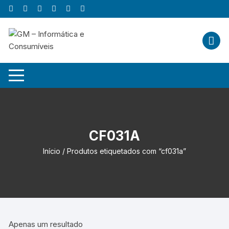
Skip
to
content
CF031A
Início
/ Produtos etiquetados com “cf031a”
Apenas um resultado