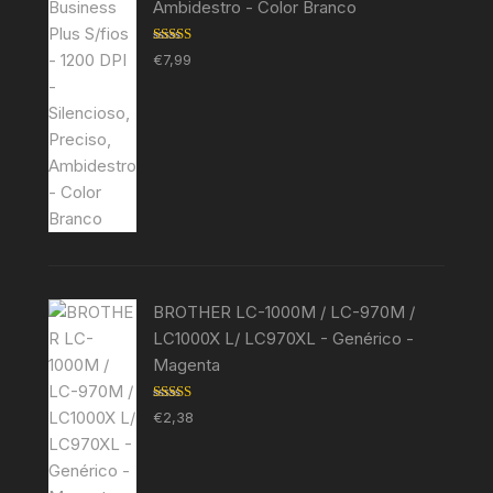
Ambidestro - Color Branco
Avaliação
€
7,99
5.00
de 5
BROTHER LC-1000M / LC-970M /
LC1000X L/ LC970XL - Genérico -
Magenta
Avaliação
€
2,38
5.00
de 5