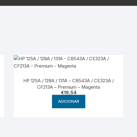
Samsung
Samsun
os sem fio
HP 125A / 128A / 131A – CB543A / CE323A /
CF213A – Premium – Magenta
€
19,54
ADICIONAR