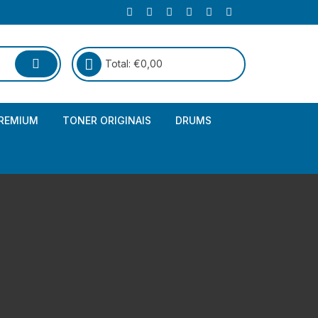
Total:
€
0,00
REMIUM
TONER ORIGINAIS
DRUMS
Canon
Brother – Genérico
HP
Canon – Genérico
Kyocera
Canon – Originais
Epson – Genéricos
HP – Genérico