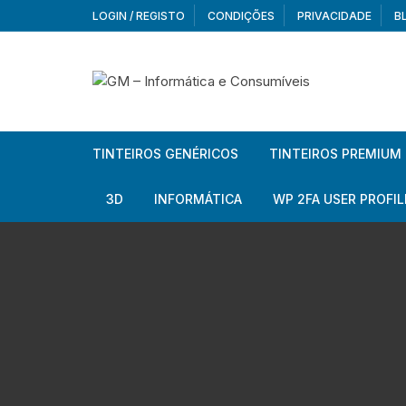
Skip
LOGIN / REGISTO
CONDIÇÕES
PRIVACIDADE
B
to
content
TINTEIROS GENÉRICOS
TINTEIROS PREMIUM
Brother
Brother
3D
INFORMÁTICA
WP 2FA USER PROFIL
Brother – Pack
Epson
Filamentos
Periféricos
Aur
Canon
HP
Armazenamento externo
Co
Ca
Canon – Pack
Lexmark
Redes e Conetividade
We
Me
Ad
Epson
Rat