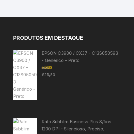
PRODUTOS EM DESTAQUE
EPSON C3900 / CX37 - C13S050593
- Genérico - Preto
Avaliação
€
25,83
5.00
de 5
Rato Subblim Business Plus S/fios -
1200 DPI - Silencioso, Preciso,