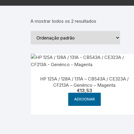
Epson – Pack
Rat
HP
A mostrar todos os 2 resultados
HP – Pack
Lexmark
Lexmark – Pack
HP 125A / 128A / 131A – CB543A / CE323A /
CF213A – Genérico – Magenta
€
13,53
ADICIONAR