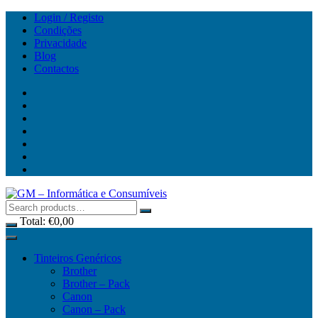
Skip
Login / Registo
to
Condições
content
Privacidade
Blog
Contactos
Total:
€
0,00
Tinteiros Genéricos
Brother
Brother – Pack
Canon
Canon – Pack