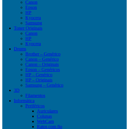
Canon
Epson
HP
Kyocera
Samsung
Toner Originais
Canon
HP
Kyocera
Drums
Brother – Genérico
Canon – Genérico
Canon – Originais
Epson – Genéricos
HP – Genérico
HP – Originais
Samsung – Genérico
3D
Filamentos
Informática
Periféricos
Auriculares
Colunas
WebCam
Ratos com fio