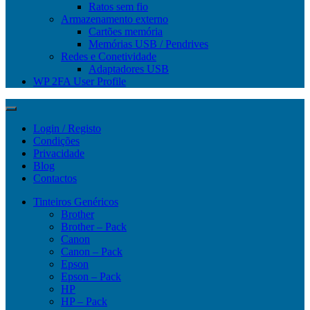
Ratos sem fio
Armazenamento externo
Cartões memória
Memórias USB / Pendrives
Redes e Conetividade
Adaptadores USB
WP 2FA User Profile
Login / Registo
Condições
Privacidade
Blog
Contactos
Tinteiros Genéricos
Brother
Brother – Pack
Canon
Canon – Pack
Epson
Epson – Pack
HP
HP – Pack