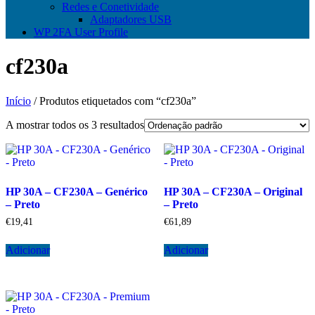
Redes e Conetividade
Adaptadores USB
WP 2FA User Profile
cf230a
Início
/ Produtos etiquetados com “cf230a”
A mostrar todos os 3 resultados
HP 30A – CF230A – Genérico
HP 30A – CF230A – Original
– Preto
– Preto
€
19,41
€
61,89
Adicionar
Adicionar