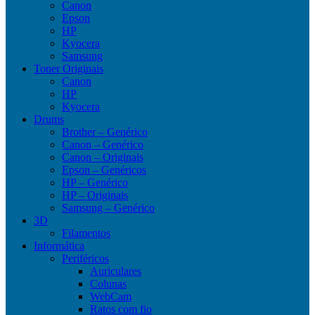
Canon
Epson
HP
Kyocera
Samsung
Toner Originais
Canon
HP
Kyocera
Drums
Brother – Genérico
Canon – Genérico
Canon – Originais
Epson – Genéricos
HP – Genérico
HP – Originais
Samsung – Genérico
3D
Filamentos
Informática
Periféricos
Auriculares
Colunas
WebCam
Ratos com fio