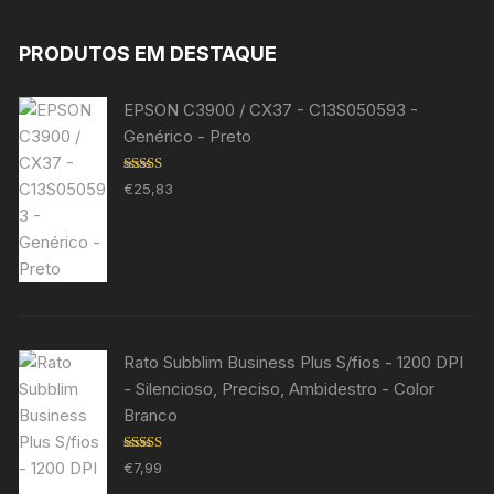
PRODUTOS EM DESTAQUE
EPSON C3900 / CX37 - C13S050593 -
Genérico - Preto
Avaliação
€
25,83
5.00
de 5
Rato Subblim Business Plus S/fios - 1200 DPI
- Silencioso, Preciso, Ambidestro - Color
Branco
Avaliação
€
7,99
5.00
de 5