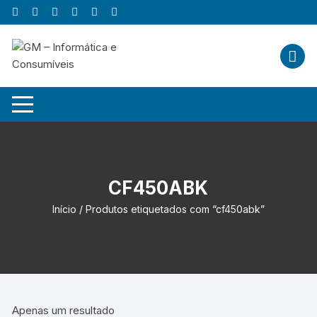
Skip
to
content
CF450ABK
Início
/ Produtos etiquetados com “cf450abk”
Apenas um resultado