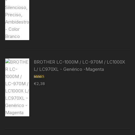
BROTHER LC-1000M / LC-970M / LC1000X
L/ LC970XL - Genérico -Magenta
Avaliação
€
2,38
5.00
de 5