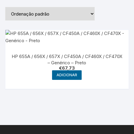
HP 655A / 656X / 657X / CF450A / CF460X / CF470X
– Genérico – Preto
€
67,73
ADICIONAR