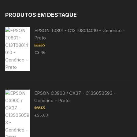
PRODUTOS EM DESTAQUE
EPSON T0801 - C13T08014010 - Genérico -
Preto
Avaliação
€
3,46
5.00
de 5
EPSON C3900 / CX37 - C13S050593 -
Genérico - Preto
Avaliação
€
25,83
5.00
de 5