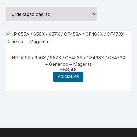
HP 655A / 656X / 657X / CF453A / CF463X / CF473X
– Genérico – Magenta
€
58,48
ADICIONAR