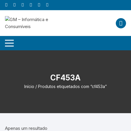
Skip
to
content
CF453A
Início
/ Produtos etiquetados com “cf453a”
Apenas um resultado