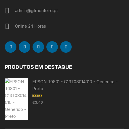
admin@gilmonteiro.pt
Online 24 Horas
PRODUTOS EM DESTAQUE
EPSON T0801 - C13T08014010 - Genérico -
Preto
Avaliação
€
3,46
5.00
de 5