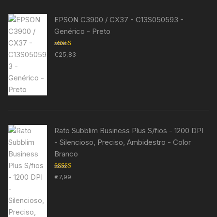
EPSON C3900 / CX37 - C13S050593 -
Genérico - Preto
Avaliação
€
25,83
5.00
de 5
Rato Subblim Business Plus S/fios - 1200 DPI
- Silencioso, Preciso, Ambidestro - Color
Branco
Avaliação
€
7,99
5.00
de 5