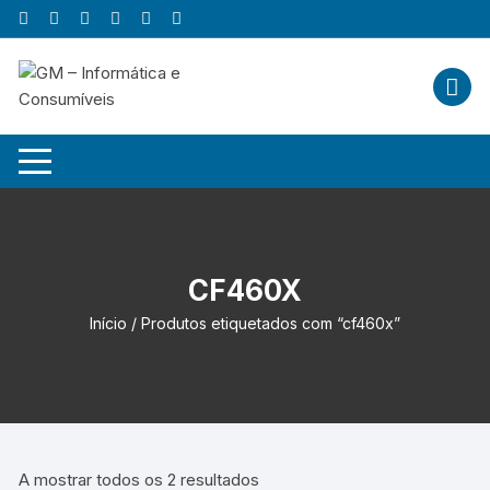
Skip
to
content
CF460X
Início
/ Produtos etiquetados com “cf460x”
A mostrar todos os 2 resultados